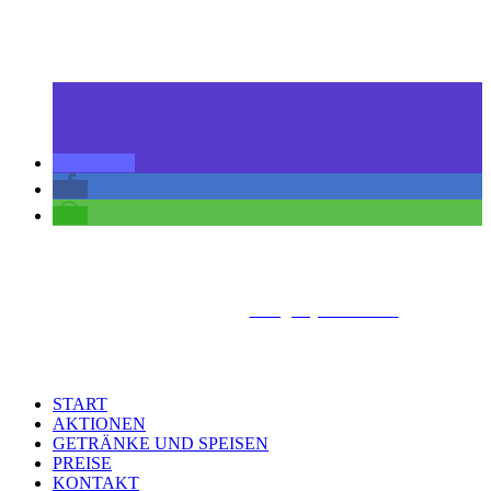
© 2020
Classic Pool Böblingen.
Design by Kimicom.
All Rights
Reserved.
START
AKTIONEN
GETRÄNKE UND SPEISEN
PREISE
KONTAKT